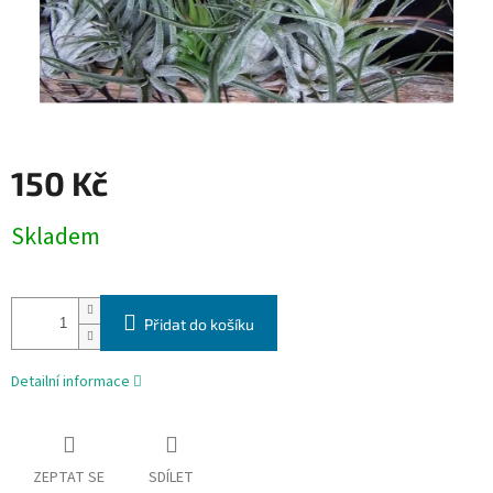
150 Kč
Měrná
Skladem
cena:
Přidat do košíku
Detailní informace
ZEPTAT SE
SDÍLET