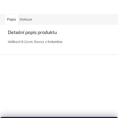
Popis
Diskuze
Detailní popis produktu
Velikost 8-11cm. Dovoz z Kolumbie.
Z
á
p
a
t
í