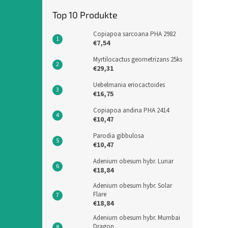
Top 10 Produkte
Copiapoa sarcoana PHA 2982
€7,54
Myrtilocactus geometrizans 25ks
€29,31
Uebelmania eriocactoides
€16,75
Copiapoa andina PHA 2414
€10,47
Parodia gibbulosa
€10,47
Adenium obesum hybr. Lunar
€18,84
Adenium obesum hybr. Solar
Flare
€18,84
Adenium obesum hybr. Mumbai
Dragon