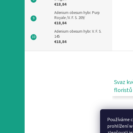
€18,84
Adenium obesum hybr. Purp
Royale /V. F. S. 209/
€18,84
Adenium obesum hybr. V. F. S.
145
€18,84
F
u
ß
z
e
Svaz kv
i
floristů
l
e
Používáme c
prohlížení w
zlepšovali j