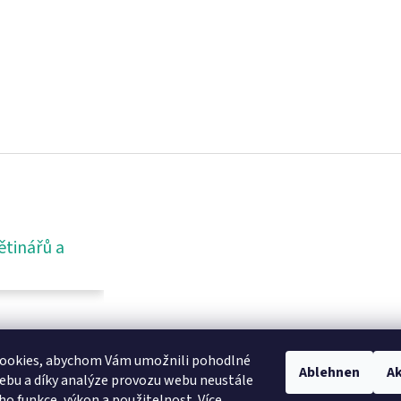
ětinářů a
ookies, abychom Vám umožnili pohodlné
Ablehnen
Ak
ebu a díky analýze provozu webu neustále
eho funkce, výkon a použitelnost.
Více