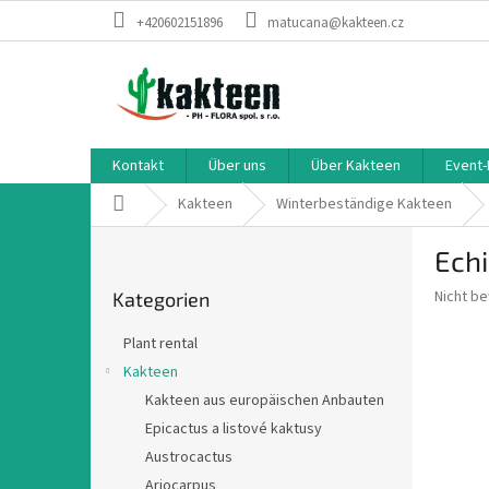
Zum
+420602151896
matucana@kakteen.cz
Inhalt
springen
Kontakt
Über uns
Über Kakteen
Event-
Startseite
Kakteen
Winterbeständige Kakteen
S
Echi
e
Kategorien
i
Die
Nicht b
Kategorien
überspringen
t
durchsch
e
Produkt
Plant rental
n
ist
Kakteen
0,0
l
von
Kakteen aus europäischen Anbauten
e
5
i
Epicactus a listové kaktusy
Sternen.
s
Austrocactus
t
Ariocarpus