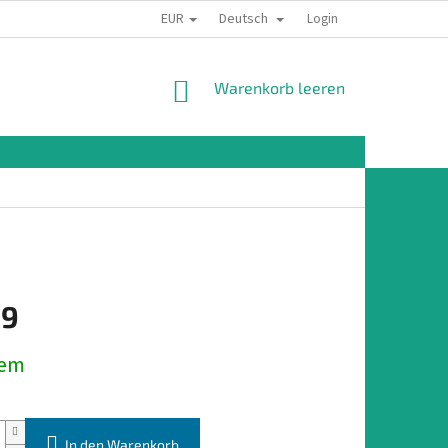
EUR
Deutsch
Login
WARENKORB
Warenkorb leeren
19
preis:
dem
In den Warenkorb