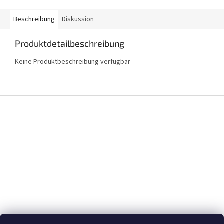
Beschreibung
Diskussion
Produktdetailbeschreibung
Keine Produktbeschreibung verfügbar
F
u
ß
z
e
i
l
e