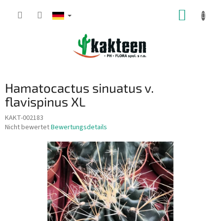
Zum
WARE
Inhalt
springen
Hamatocactus sinuatus v.
flavispinus XL
KAKT-002183
Die
Nicht bewertet
Bewertungsdetails
durchschnittliche
Produktbewertung
ist
0,0
von
5
Sternen.