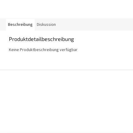
Beschreibung
Diskussion
Produktdetailbeschreibung
Keine Produktbeschreibung verfügbar
F
u
ß
z
e
i
l
e