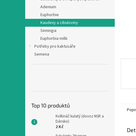
n
Adenium
e
Euphorbie
l
Kaudexy a cibuloviny
Sinningia
Euphorbia millii
Potřeby pro kaktusáře
Semena
Top 10 produktů
Popi
Květináč kulatý (dovoz NSR a
Dánsko)
2 Kč
Det