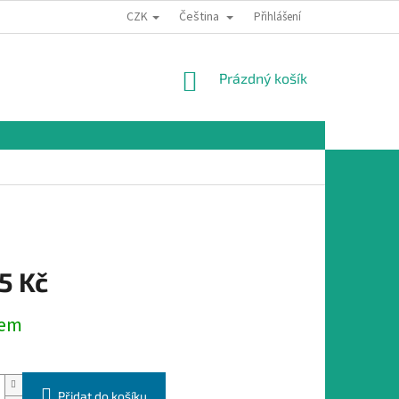
CZK
Čeština
Přihlášení
NÁKUPNÍ
Prázdný košík
KOŠÍK
5 Kč
dem
Přidat do košíku