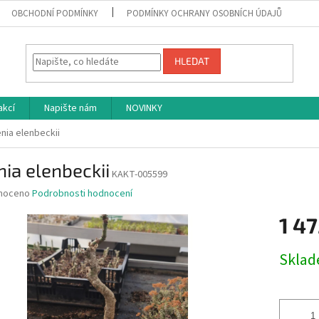
OBCHODNÍ PODMÍNKY
PODMÍNKY OCHRANY OSOBNÍCH ÚDAJŮ
HLEDAT
akcí
Napište nám
NOVINKY
nia elenbeckii
ia elenbeckii
KAKT-005599
né
noceno
Podrobnosti hodnocení
ní
1 47
u
Měrná
Skla
cena:
ek.