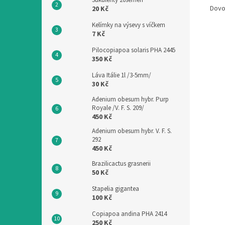
Sukulenty 20semen
Dovo
20 Kč
Kelímky na výsevy s víčkem
7 Kč
Pilocopiapoa solaris PHA 2445
350 Kč
Láva Itálie 1l /3-5mm/
30 Kč
Adenium obesum hybr. Purp
Royale /V. F. S. 209/
450 Kč
Adenium obesum hybr. V. F. S.
292
450 Kč
Brazilicactus grasnerii
50 Kč
Stapelia gigantea
100 Kč
Copiapoa andina PHA 2414
250 Kč