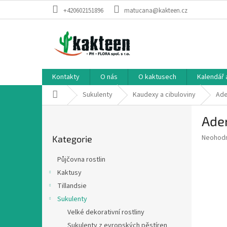
Přejít
+420602151896
matucana@kakteen.cz
na
obsah
Kontakty
O nás
O kaktusech
Kalendář 
Domů
Sukulenty
Kaudexy a cibuloviny
Ade
P
Aden
o
Přeskočit
s
Průměr
Neohod
Kategorie
kategorie
t
hodnoce
r
produkt
Půjčovna rostlin
a
je
Kaktusy
0,0
n
z
Tillandsie
n
5
í
Sukulenty
hvězdič
p
Velké dekorativní rostliny
a
Sukulenty z evropských pěstíren