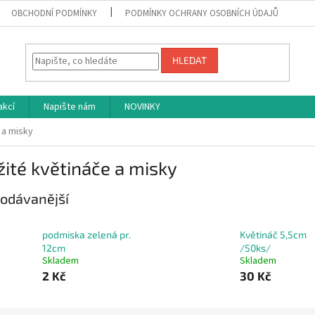
OBCHODNÍ PODMÍNKY
PODMÍNKY OCHRANY OSOBNÍCH ÚDAJŮ
HLEDAT
akcí
Napište nám
NOVINKY
 a misky
ité květináče a misky
odávanější
podmiska zelená pr.
Květináč 5,5cm
12cm
/50ks/
Skladem
Skladem
2 Kč
30 Kč