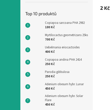
2 Kč
Top 10 produktů
Copiapoa sarcoana PHA 2982
180 Kč
Myrtilocactus geometrizans 25ks
700 Kč
Uebelmania eriocactoides
400 Kč
Copiapoa andina PHA 2414
250 Kč
Parodia gibbulosa
250 Kč
Adenium obesum hybr. Lunar
450 Kč
Adenium obesum hybr. Solar
Flare
450 Kč