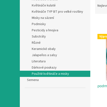
Ř
n
a
Květináče kulaté
Nejlev
e
z
Květináče TYP BT pro velké rostliny
l
e
Misky na sázení
n
Podmisky
í
Pesticidy a hnojiva
p
V
r
Substráty
Výpr
ý
o
Různé
p
d
Keramické obaly
i
u
s
Jalapeňos a salsy
k
p
Literatura
t
r
Dárkové poukazy
ů
o
Použité květináče a misky
d
Semena
u
podmi
k
t
ů