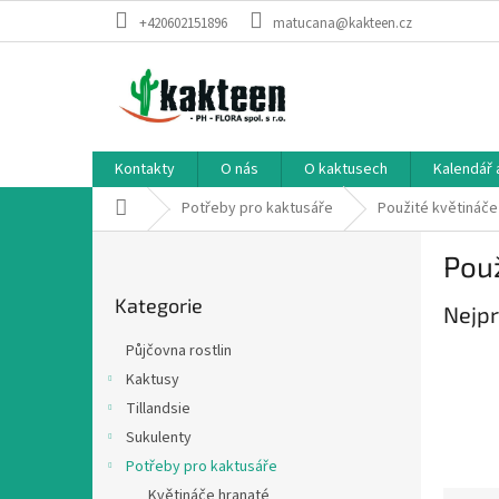
Přejít
+420602151896
matucana@kakteen.cz
na
obsah
Kontakty
O nás
O kaktusech
Kalendář 
Domů
Potřeby pro kaktusáře
Použité květináče
P
Použ
o
Přeskočit
s
Kategorie
kategorie
Nejpr
t
r
Půjčovna rostlin
a
Kaktusy
n
Tillandsie
n
í
Sukulenty
p
Potřeby pro kaktusáře
a
Květináče hranaté