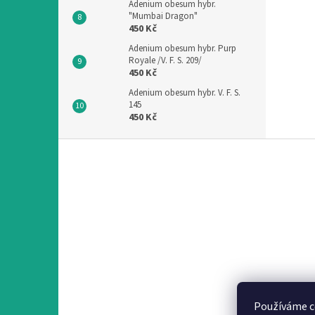
Adenium obesum hybr.
"Mumbai Dragon"
450 Kč
Adenium obesum hybr. Purp
Royale /V. F. S. 209/
450 Kč
Adenium obesum hybr. V. F. S.
145
450 Kč
Z
á
p
a
t
í
Používáme c