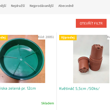
nější
Nejdražší
Nejprodávanější
Abecedně
OTEVŘÍT FILTR
Kód:
20051
K
odej
Výprodej
ska zelená pr. 12cm
Květináč 5,5cm /50ks/
Skladem