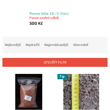
Pemza Itálie 33l /3-7mm/
Pouze osobní odběr
500 Kč
Ř
a
Nejlevnější
Nejdražší
Nejprodávanější
Abecedně
z
e
n
OTEVŘÍT FILTR
í
p
V
r
Tip
ý
o
p
d
i
u
s
k
p
t
r
ů