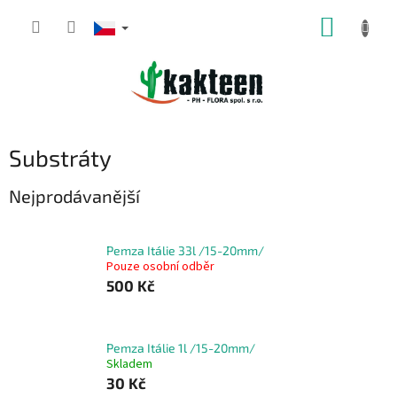
Přejít
NÁKUP
na
obsah
KOŠÍK
Substráty
Nejprodávanější
Pemza Itálie 33l /15-20mm/
Pouze osobní odběr
500 Kč
Pemza Itálie 1l /15-20mm/
Skladem
30 Kč