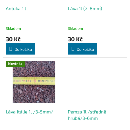
o
d
Antuka 1 l
Láva 1l (2-8mm)
u
k
t
Skladem
Skladem
ů
30 Kč
30 Kč
Do košíku
Do košíku
Novinka
Láva Itálie 1l /3-5mm/
Pemza 1l /středně
hrubá/3-6mm