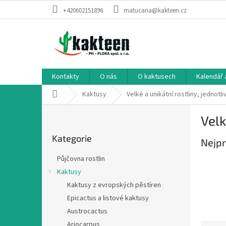
Přejít
+420602151896
matucana@kakteen.cz
na
obsah
Kontakty
O nás
O kaktusech
Kalendář 
Domů
Kaktusy
Velké a unikátní rostliny, jednotl
P
Velk
o
Přeskočit
s
Kategorie
kategorie
Nejpr
t
r
Půjčovna rostlin
a
Kaktusy
n
Kaktusy z evropských pěstíren
n
í
Epicactus a listové kaktusy
p
Austrocactus
a
Ariocarpus