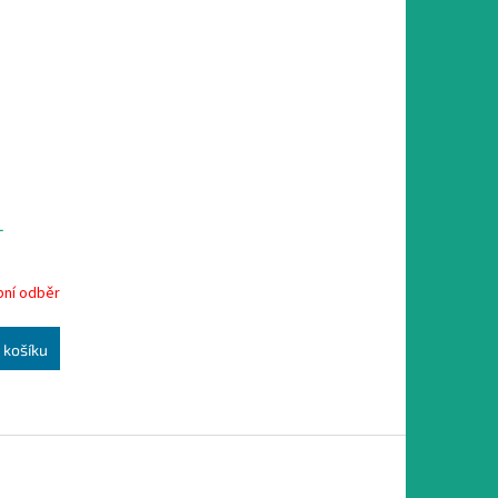
L
ní odběr
 košíku