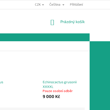
CZK
Čeština
Přihlášení
NÁKUPNÍ
Prázdný košík
KOŠÍK
us
Echinocactus grusonii
XXXXL
Pouze osobní odběr
9 000 Kč