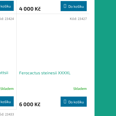
 košíku
Do košíku
4 000 Kč
ód:
23424
Kód:
23427
ttsii
Ferocactus steinesii XXXXL
Skladem
Skladem
 košíku
Do košíku
6 000 Kč
ód:
23433