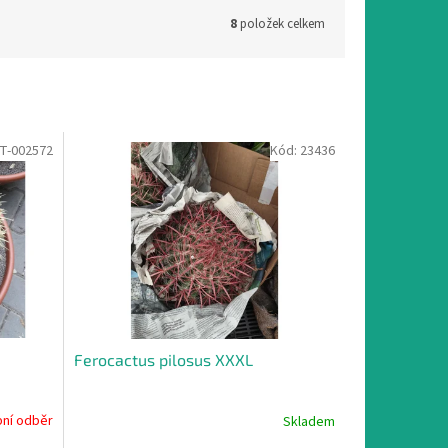
8
položek celkem
T-002572
Kód:
23436
Ferocactus pilosus XXXL
ní odběr
Skladem