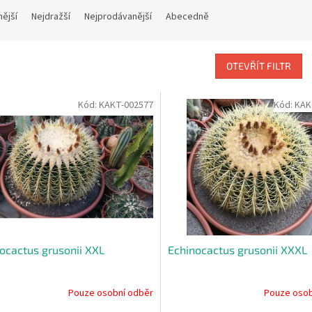
nější
Nejdražší
Nejprodávanější
Abecedně
OTEVŘÍT FILTR
Kód:
KAKT-002577
Kód:
KAK
ocactus grusonii XXL
Echinocactus grusonii XXXL
Pouze osobní odběr
Pouze osob
rné
Průměrné
cení
hodnocení