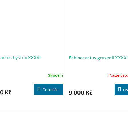
actus hystrix XXXXL
Echinocactus grusonii XXXX
Skladem
Pouze osob
Do košíku
Do
0 Kč
9 000 Kč
O
v
l
á
d