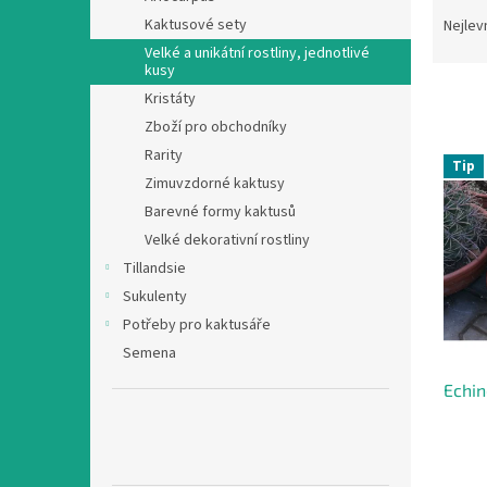
Ř
n
a
Kaktusové sety
Nejlev
e
z
Velké a unikátní rostliny, jednotlivé
l
e
kusy
n
Kristáty
í
Zboží pro obchodníky
p
V
Rarity
r
Tip
ý
Zimuvzdorné kaktusy
o
p
Barevné formy kaktusů
d
i
u
Velké dekorativní rostliny
s
k
Tillandsie
p
t
r
Sukulenty
ů
o
Potřeby pro kaktusáře
d
Semena
u
Echin
k
t
ů
Průmě
hodno