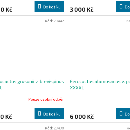
ktu
produktu
Do košíku
Do
00 Kč
3 000 Kč
je
3,1
z
Kód:
23442
K
5
ček.
hvězdiček.
ocactus grusonii v. brevispinus
Ferocactus alamosanus v. po
L
XXXXL
Pouze osobní odběr
Do košíku
Do
00 Kč
6 000 Kč
Kód:
23430
K