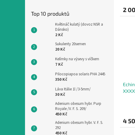
produ
2 0
je
Top 10 produktů
4,0
z
Květináč kulatý (dovoz NSR a
5
Dánsko)
hvězdi
2 Kč
Sukulenty 20semen
20 Kč
Kelímky na výsevy s víčkem
7 Kč
Pilocopiapoa solaris PHA 2445
350 Kč
Echin
Láva Itálie 1l /3-5mm/
XXXX
30 Kč
Adenium obesum hybr. Purp
Royale /V. F. S. 209/
450 Kč
4 5
Adenium obesum hybr. V. F. S.
292
450 Kč