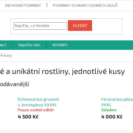
OBCHODNÍ PODMÍNKY
PODMÍNKY OCHRANY OSOBNÍCH ÚDAJŮ
HLEDAT
akcí
Napište nám
NOVINKY
ivé kusy
é a unikátní rostliny, jednotlivé kusy
odávanější
Echinocactus grusonii
Ferocactus pilos
v. brevispinus XXXXL
XXXL
Pouze osobní odběr
Skladem
4 500 Kč
4 000 Kč