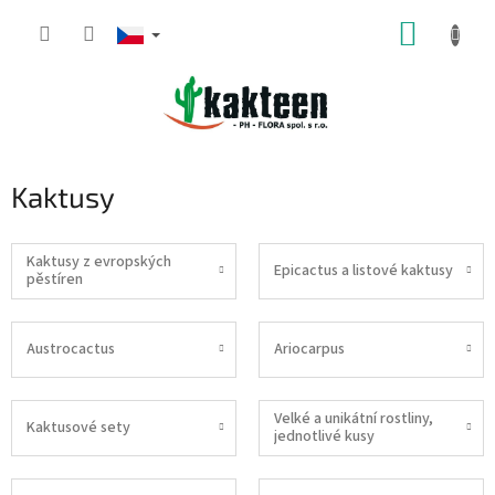
Přejít
NÁKUP
na
obsah
KOŠÍK
Kaktusy
Kaktusy z evropských
Epicactus a listové kaktusy
pěstíren
Austrocactus
Ariocarpus
Velké a unikátní rostliny,
Kaktusové sety
jednotlivé kusy