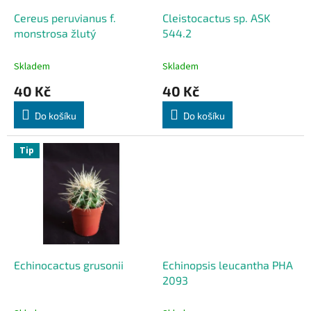
o
d
Cereus peruvianus f.
Cleistocactus sp. ASK
u
monstrosa žlutý
544.2
k
t
Skladem
Skladem
ů
40 Kč
40 Kč
Do košíku
Do košíku
Tip
Echinocactus grusonii
Echinopsis leucantha PHA
2093