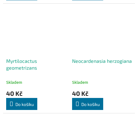
Myrtilocactus
Neocardenasia herzogiana
geometrizans
Skladem
Skladem
40 Kč
40 Kč
Do košíku
Do košíku