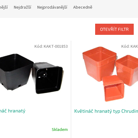
nější
Nejdražší
Nejprodávanější
Abecedně
OTEVŘÍT FILTR
Kód:
KAKT-001853
Kód:
KAK
náč hranatý
Květináč hranatý typ Chrudi
Skladem
rné
Průměrné
cení
hodnocení