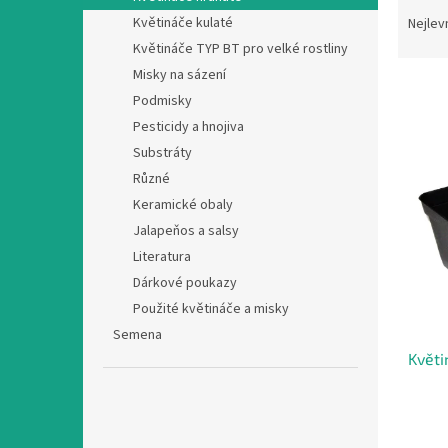
Ř
n
a
Květináče kulaté
Nejlev
e
z
Květináče TYP BT pro velké rostliny
l
e
Misky na sázení
n
Podmisky
í
Pesticidy a hnojiva
p
V
r
Substráty
ý
o
Různé
p
d
Keramické obaly
i
u
s
Jalapeňos a salsy
k
p
Literatura
t
r
Dárkové poukazy
ů
o
Použité květináče a misky
d
Semena
u
Květi
k
t
ů
Průmě
hodno