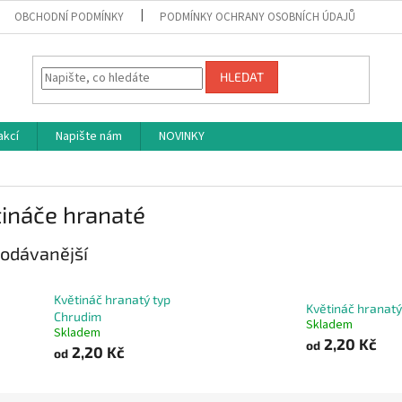
OBCHODNÍ PODMÍNKY
PODMÍNKY OCHRANY OSOBNÍCH ÚDAJŮ
HLEDAT
akcí
Napište nám
NOVINKY
ináče hranaté
odávanější
Květináč hranatý typ
Květináč hranatý
Chrudim
Skladem
Skladem
2,20 Kč
od
2,20 Kč
od