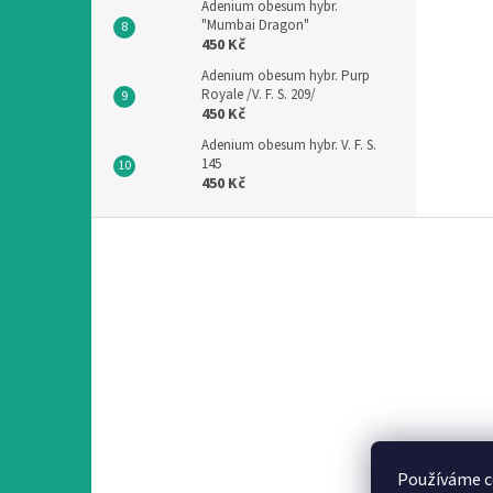
Adenium obesum hybr.
"Mumbai Dragon"
450 Kč
Adenium obesum hybr. Purp
Royale /V. F. S. 209/
450 Kč
Adenium obesum hybr. V. F. S.
145
450 Kč
Z
á
p
a
t
í
Používáme c