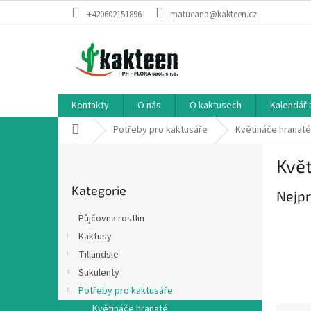
Přejít
+420602151896
matucana@kakteen.cz
na
obsah
Kontakty
O nás
O kaktusech
Kalendář 
Domů
Potřeby pro kaktusáře
Květináče hranaté
P
Květ
o
Přeskočit
s
Kategorie
kategorie
Nejpr
t
r
Půjčovna rostlin
a
Kaktusy
n
Tillandsie
n
í
Sukulenty
p
Potřeby pro kaktusáře
a
Květináče hranaté