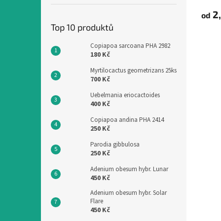
produ
2,
od
je
3,7
Top 10 produktů
z
5
Copiapoa sarcoana PHA 2982
hvězdi
180 Kč
Myrtilocactus geometrizans 25ks
700 Kč
Uebelmania eriocactoides
400 Kč
Copiapoa andina PHA 2414
250 Kč
Parodia gibbulosa
250 Kč
Adenium obesum hybr. Lunar
450 Kč
Adenium obesum hybr. Solar
Flare
450 Kč