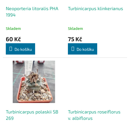
o
d
Turbinicarpus klinkerianus
Neoporteria litoralis PHA
u
1994
k
t
Skladem
Skladem
ů
75 Kč
60 Kč
Do košíku
Do košíku
Turbinicarpus polaskii SB
Turbinicarpus roseiflorus
269
v. albiflorus