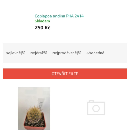
Copiapoa andina PHA 2414
Skladem
250 Kč
Ř
a
Nejlevnější
Nejdražší
Nejprodávanější
Abecedně
z
e
n
OTEVŘÍT FILTR
í
p
V
r
ý
o
p
d
i
u
s
k
p
t
r
ů