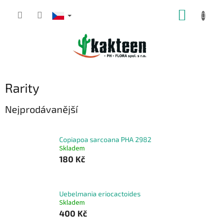
Přejít
NÁKUP
na
obsah
KOŠÍK
Rarity
Nejprodávanější
Copiapoa sarcoana PHA 2982
Skladem
180 Kč
Uebelmania eriocactoides
Skladem
400 Kč