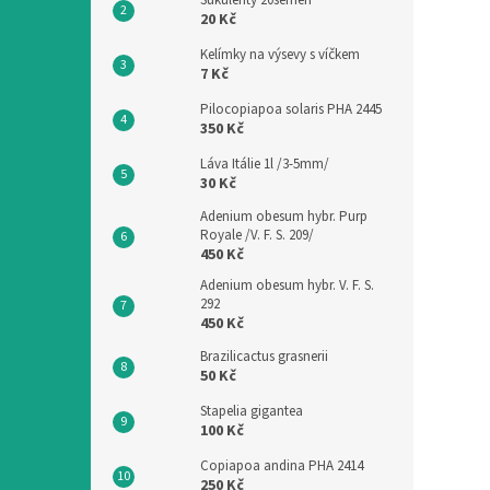
Sukulenty 20semen
20 Kč
Kelímky na výsevy s víčkem
7 Kč
Pilocopiapoa solaris PHA 2445
350 Kč
Láva Itálie 1l /3-5mm/
30 Kč
Adenium obesum hybr. Purp
Royale /V. F. S. 209/
450 Kč
Adenium obesum hybr. V. F. S.
292
450 Kč
Brazilicactus grasnerii
50 Kč
Stapelia gigantea
100 Kč
Copiapoa andina PHA 2414
250 Kč