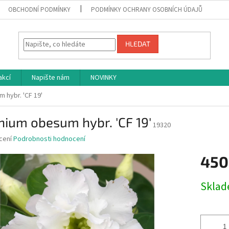
OBCHODNÍ PODMÍNKY
PODMÍNKY OCHRANY OSOBNÍCH ÚDAJŮ
HLEDAT
akcí
Napište nám
NOVINKY
 hybr. 'CF 19'
ium obesum hybr. 'CF 19'
19320
né
cení
Podrobnosti hodnocení
ní
450
u
Měrná
Skla
cena:
ek.