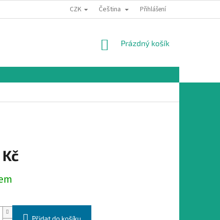
CZK
Čeština
Přihlášení
NÁKUPNÍ
Prázdný košík
KOŠÍK
 Kč
dem
Přidat do košíku