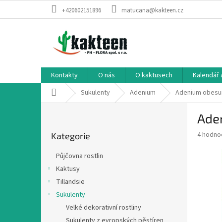
Přejít
+420602151896
matucana@kakteen.cz
na
obsah
Kontakty
O nás
O kaktusech
Kalendář 
Domů
Sukulenty
Adenium
Adenium obesum
P
Aden
o
Přeskočit
s
Průměr
4 hodno
Kategorie
kategorie
t
hodnoce
r
produkt
Půjčovna rostlin
a
je
Kaktusy
4,3
n
z
Tillandsie
n
5
í
Sukulenty
hvězdič
p
Velké dekorativní rostliny
a
Sukulenty z evropských pěstíren