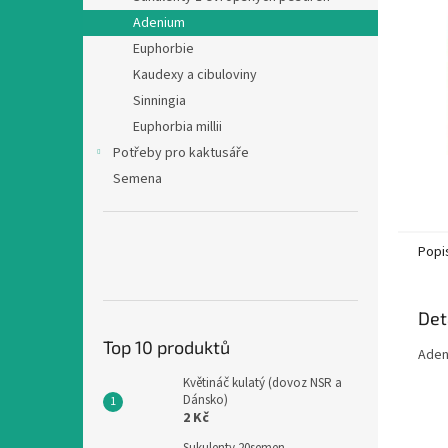
n
Adenium
e
Euphorbie
l
Kaudexy a cibuloviny
Sinningia
Euphorbia millii
Potřeby pro kaktusáře
Semena
Popi
Det
Top 10 produktů
Aden
Květináč kulatý (dovoz NSR a
Dánsko)
2 Kč