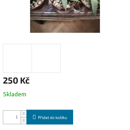
250 Kč
Měrná
Skladem
cena:
Přidat do košíku