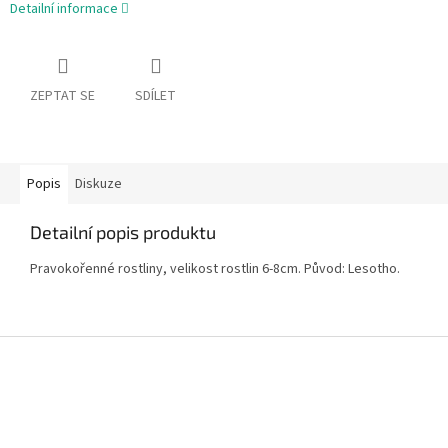
Detailní informace
ZEPTAT SE
SDÍLET
Popis
Diskuze
Detailní popis produktu
Pravokořenné rostliny, velikost rostlin 6-8cm. Původ: Lesotho.
Z
á
p
a
t