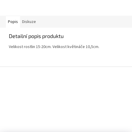
Popis
Diskuze
Detailní popis produktu
Velikost rostlin 15-20cm. Velikost květináče 10,5cm.
Z
á
p
a
t
í