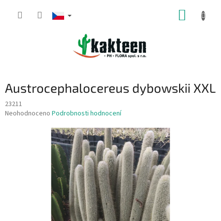
Přejít
NÁKUP
na
obsah
KOŠÍK
Austrocephalocereus dybowskii XXL
23211
Průměrné
Neohodnoceno
Podrobnosti hodnocení
hodnocení
produktu
je
0,0
z
5
hvězdiček.