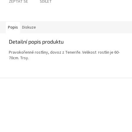
ZEPTAT SE
SDÍLET
Popis
Diskuze
Detailní popis produktu
Pravokořenné rostliny, dovoz z Tenerife. Velikost rostlin je 60-
70cm. Trsy.
Z
á
p
a
t
í