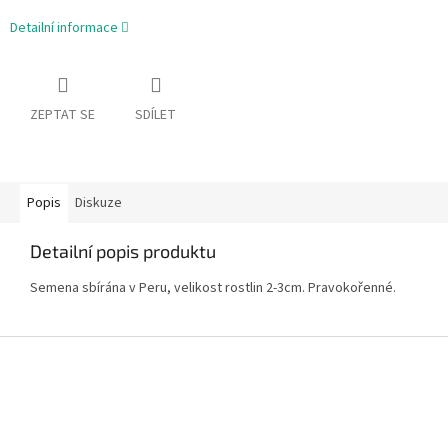
Detailní informace
ZEPTAT SE
SDÍLET
Popis
Diskuze
Detailní popis produktu
Semena sbírána v Peru, velikost rostlin 2-3cm. Pravokořenné.
Z
á
p
a
t