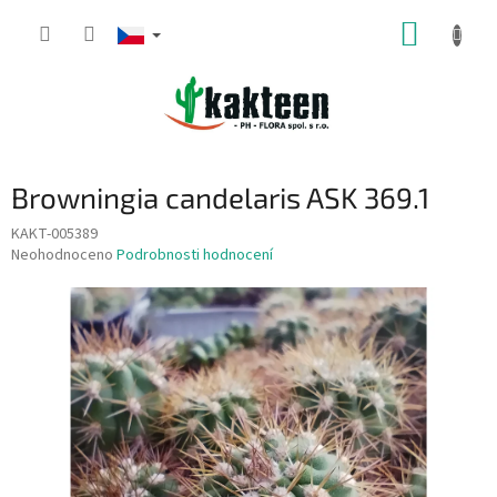
Přejít
NÁKUP
na
obsah
KOŠÍK
Browningia candelaris ASK 369.1
KAKT-005389
Průměrné
Neohodnoceno
Podrobnosti hodnocení
hodnocení
produktu
je
0,0
z
5
hvězdiček.