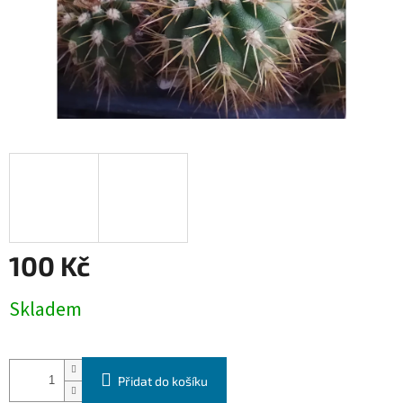
100 Kč
Měrná
Skladem
cena:
Přidat do košíku