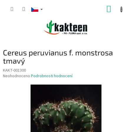
Přejít
NÁKUP
na
obsah
KOŠÍK
Cereus peruvianus f. monstrosa
tmavý
KAKT-001300
Průměrné
Neohodnoceno
Podrobnosti hodnocení
hodnocení
produktu
je
0,0
z
5
hvězdiček.