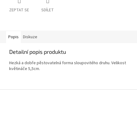
ZEPTAT SE
SDÍLET
Popis
Diskuze
Detailní popis produktu
Hezká a dobře pěstovatelná forma sloupovitého druhu. Velikost
květináče 5,5cm.
Z
á
p
a
t
í