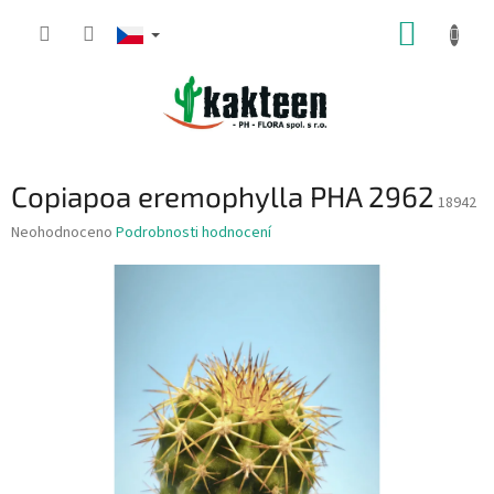
Přejít
NÁKUP
na
obsah
KOŠÍK
Copiapoa eremophylla PHA 2962
18942
Průměrné
Neohodnoceno
Podrobnosti hodnocení
hodnocení
produktu
je
0,0
z
5
hvězdiček.