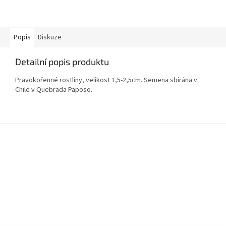
Popis
Diskuze
Detailní popis produktu
Pravokořenné rostliny, velikost 1,5-2,5cm. Semena sbírána v
Chile v Quebrada Paposo.
Z
á
p
a
t
í