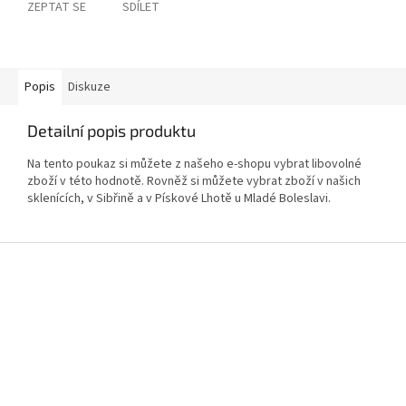
ZEPTAT SE
SDÍLET
Popis
Diskuze
Detailní popis produktu
Na tento poukaz si můžete z našeho e-shopu vybrat libovolné
zboží v této hodnotě. Rovněž si můžete vybrat zboží v našich
sklenících, v Sibřině a v Pískové Lhotě u Mladé Boleslavi.
Z
á
p
a
t
í