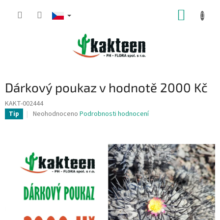
Přejít
NÁKUP
na
obsah
KOŠÍK
Dárkový poukaz v hodnotě 2000 Kč
KAKT-002444
Průměrné
Neohodnoceno
Podrobnosti hodnocení
Tip
hodnocení
produktu
je
0,0
z
5
hvězdiček.