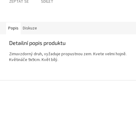
ZEPTAT SE
SDÍLET
Popis
Diskuze
Detailní popis produktu
Zimuvzdorný druh, vyžaduje propustnou zem. Kvete velmi hojně.
Květináče 9x9cm. Květ bílý.
Z
á
p
a
t
í