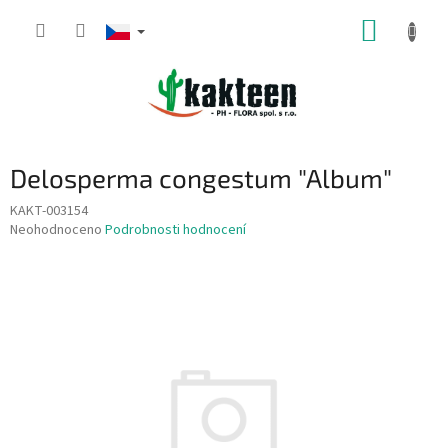
Přejít
NÁKUP
na
obsah
KOŠÍK
Delosperma congestum "Album"
KAKT-003154
Průměrné
Neohodnoceno
Podrobnosti hodnocení
hodnocení
produktu
je
0,0
z
5
hvězdiček.