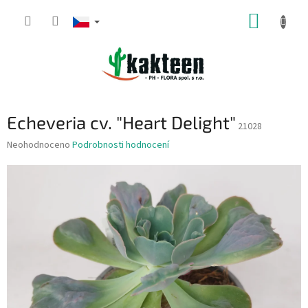
Přejít
NÁKUP
na
obsah
KOŠÍK
Echeveria cv. "Heart Delight"
21028
Průměrné
Neohodnoceno
Podrobnosti hodnocení
hodnocení
produktu
je
0,0
z
5
hvězdiček.