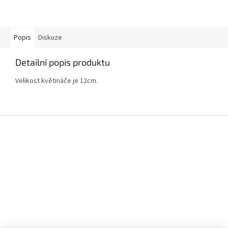
Popis
Diskuze
Detailní popis produktu
Velikost květináče je 12cm.
Z
á
p
a
t
í