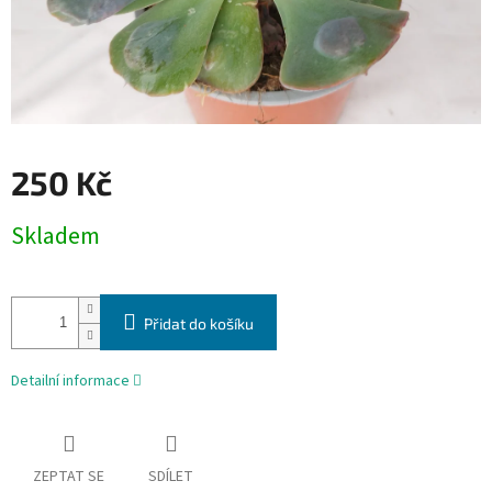
250 Kč
Měrná
Skladem
cena:
Přidat do košíku
Detailní informace
ZEPTAT SE
SDÍLET