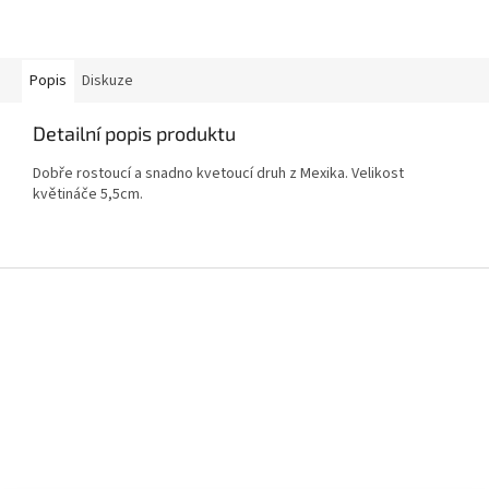
Popis
Diskuze
Detailní popis produktu
Dobře rostoucí a snadno kvetoucí druh z Mexika. Velikost
květináče 5,5cm.
Z
á
p
a
t
í