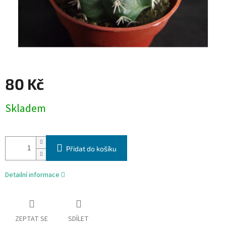
80 Kč
Měrná
Skladem
cena:
Přidat do košíku
Detailní informace
ZEPTAT SE
SDÍLET