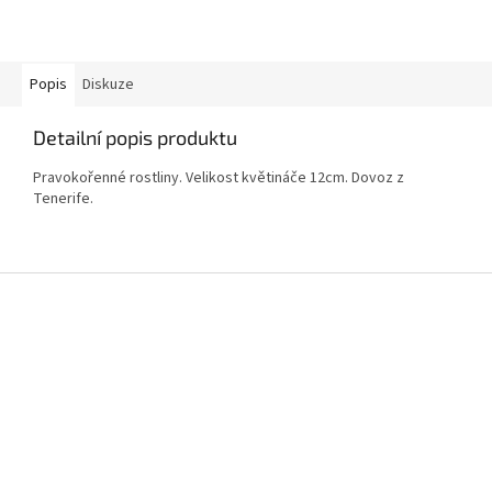
Popis
Diskuze
Detailní popis produktu
Pravokořenné rostliny. Velikost květináče 12cm. Dovoz z
Tenerife.
Z
á
p
a
t
í