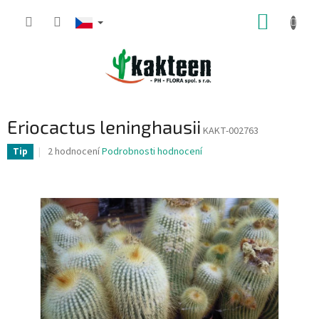
Přejít
NÁKUP
na
obsah
KOŠÍK
Eriocactus leninghausii
KAKT-002763
Průměrné
2 hodnocení
Podrobnosti hodnocení
Tip
hodnocení
produktu
je
5,0
z
5
hvězdiček.