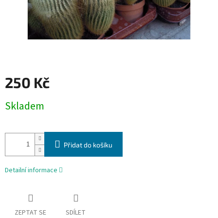
250 Kč
Měrná
Skladem
cena:
Přidat do košíku
Detailní informace
ZEPTAT SE
SDÍLET