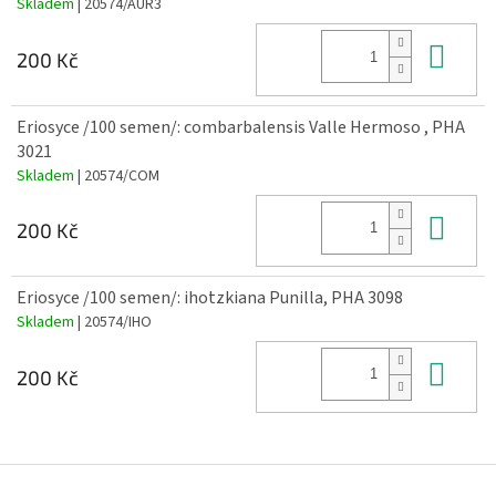
Skladem
| 20574/AUR3
Do 
200 Kč
Eriosyce /100 semen/: combarbalensis Valle Hermoso , PHA
3021
Skladem
| 20574/COM
Do 
200 Kč
Eriosyce /100 semen/: ihotzkiana Punilla, PHA 3098
Skladem
| 20574/IHO
Do 
200 Kč
Z