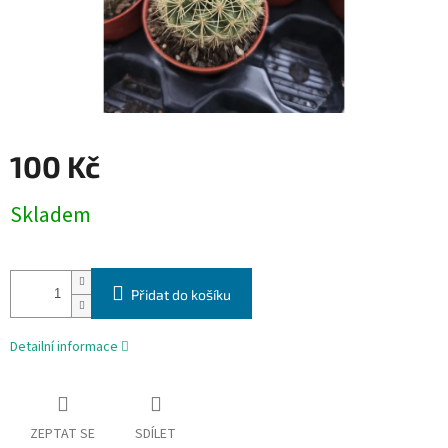
100 Kč
Měrná
Skladem
cena:
Přidat do košíku
Detailní informace
ZEPTAT SE
SDÍLET