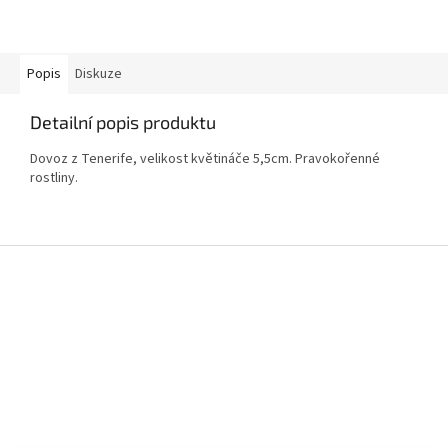
Popis
Diskuze
Detailní popis produktu
Dovoz z Tenerife, velikost květináče 5,5cm. Pravokořenné
rostliny.
Z
á
p
a
t
í