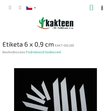
Přejít
NÁKUP
na
obsah
KOŠÍK
Etiketa 6 x 0,9 cm
KAKT-001265
Průměrné
Neohodnoceno
Podrobnosti hodnocení
hodnocení
produktu
je
0,0
z
5
hvězdiček.