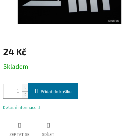
24 Kč
Měrná
Skladem
cena:
Přidat do košíku
Detailní informace
ZEPTAT SE
SDÍLET