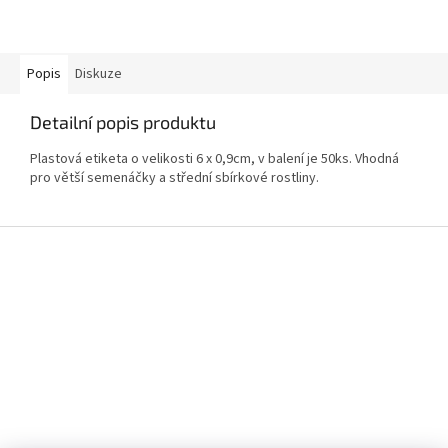
Popis
Diskuze
Detailní popis produktu
Plastová etiketa o velikosti 6 x 0,9cm, v balení je 50ks. Vhodná
pro větší semenáčky a střední sbírkové rostliny.
Z
á
p
a
t
í