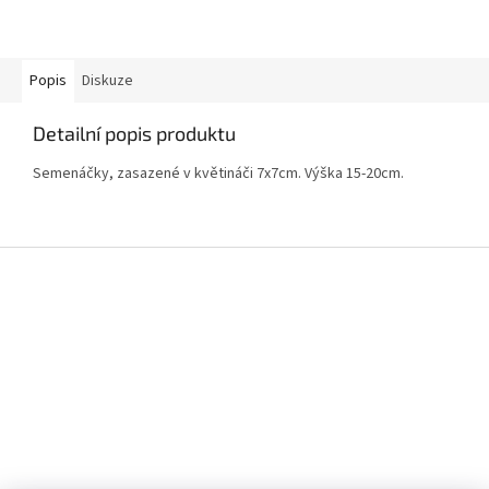
Popis
Diskuze
Detailní popis produktu
Semenáčky, zasazené v květináči 7x7cm. Výška 15-20cm.
Z
á
p
a
t
í