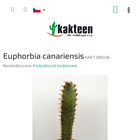
Přejít
NÁKUP
na
obsah
KOŠÍK
Euphorbia canariensis
KAKT-005106
Průměrné
Neohodnoceno
Podrobnosti hodnocení
hodnocení
produktu
je
0,0
z
5
hvězdiček.