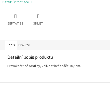
Detailní informace
ZEPTAT SE
SDÍLET
Popis
Diskuze
Detailní popis produktu
Pravokořenné rostliny, velikost květináče 10,5cm.
Z
á
p
a
t