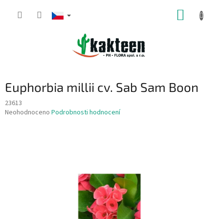
Přejít
NÁKUP
na
obsah
KOŠÍK
Euphorbia millii cv. Sab Sam Boon
23613
Průměrné
Neohodnoceno
Podrobnosti hodnocení
hodnocení
produktu
je
0,0
z
5
hvězdiček.