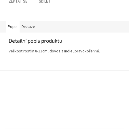
ZEPTAT SE
SDÍLET
Popis
Diskuze
Detailní popis produktu
Velikost rostlin 8-11cm, dovoz z Indie, pravokořenné.
Z
á
p
a
t
í