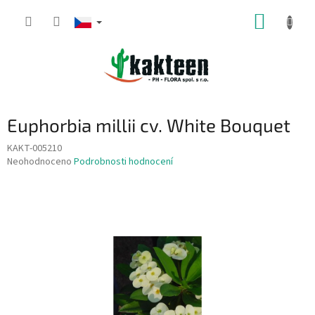
Přejít
NÁKUP
na
obsah
KOŠÍK
Euphorbia millii cv. White Bouquet
KAKT-005210
Průměrné
Neohodnoceno
Podrobnosti hodnocení
hodnocení
produktu
je
0,0
z
5
hvězdiček.