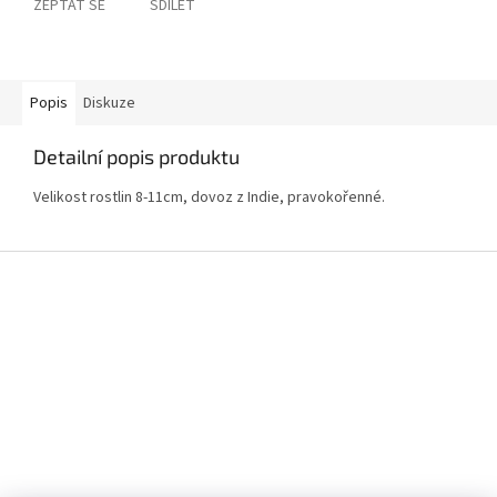
ZEPTAT SE
SDÍLET
Popis
Diskuze
Detailní popis produktu
Velikost rostlin 8-11cm, dovoz z Indie, pravokořenné.
Z
á
p
a
t
í