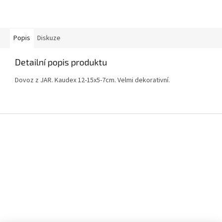
Popis
Diskuze
Detailní popis produktu
Dovoz z JAR. Kaudex 12-15x5-7cm. Velmi dekorativní.
Z
á
p
a
t
í