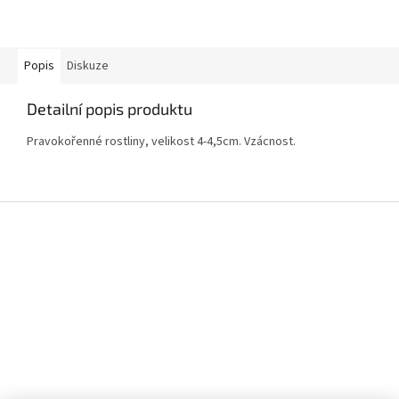
Popis
Diskuze
Detailní popis produktu
Pravokořenné rostliny, velikost 4-4,5cm. Vzácnost.
Z
á
p
a
t
í