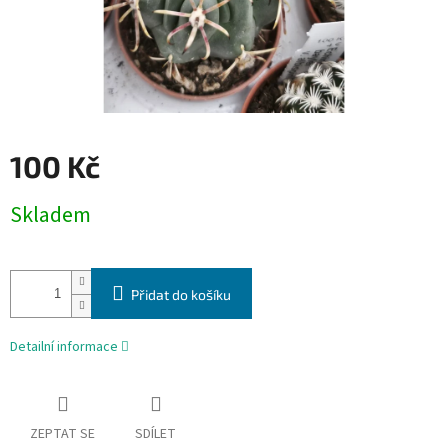
100 Kč
Měrná
Skladem
cena:
Přidat do košíku
Detailní informace
ZEPTAT SE
SDÍLET