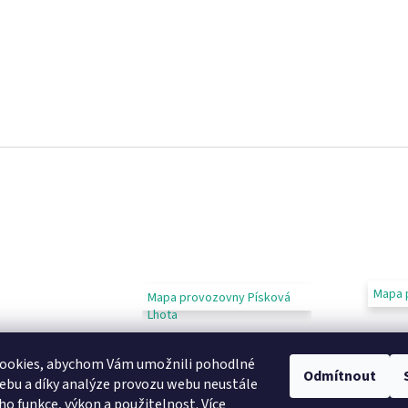
Mapa 
Mapa provozovny Písková
Lhota
ookies, abychom Vám umožnili pohodlné
Odmítnout
ebu a díky analýze provozu webu neustále
eho funkce, výkon a použitelnost.
Více