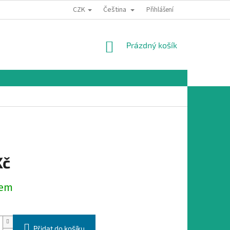
CZK
Čeština
Přihlášení
NÁKUPNÍ
Prázdný košík
KOŠÍK
Kč
dem
Přidat do košíku