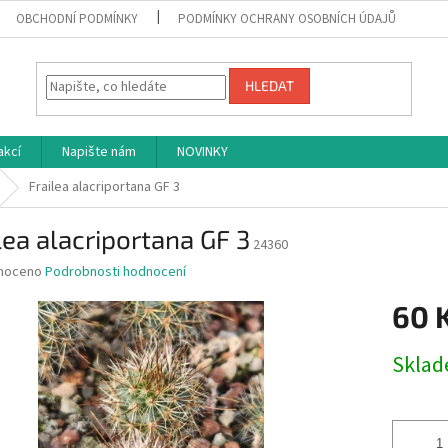
OBCHODNÍ PODMÍNKY
PODMÍNKY OCHRANY OSOBNÍCH ÚDAJŮ
HLEDAT
akcí
Napište nám
NOVINKY
Frailea alacriportana GF 3
lea alacriportana GF 3
24360
né
noceno
Podrobnosti hodnocení
ní
60 
u
Měrná
Skla
cena:
ek.