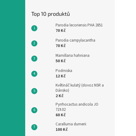
Top 10 produktů
Parodia lecoriensis PHA 2851
70 Kč
Parodia campylacantha
70 Kč
Mamillaria hahniana
50 Kč
Podmiska
12 Kč
Květináč kulatý (dovoz NSR a
Dánsko)
2 Kč
Pyrrhocactus andicola JO
719.02
60 Kč
Caralluma dumerii
100 Kč