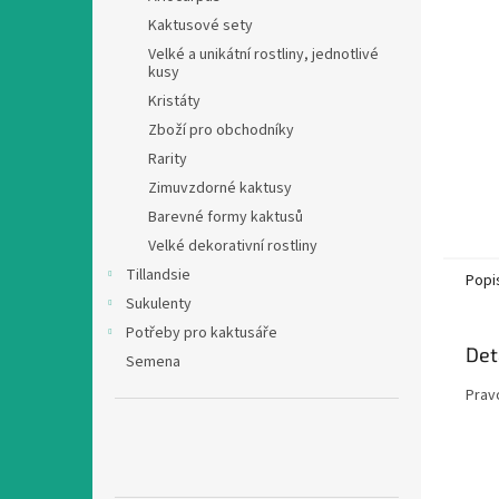
n
Kaktusové sety
e
Velké a unikátní rostliny, jednotlivé
l
kusy
Kristáty
Zboží pro obchodníky
Rarity
Zimuvzdorné kaktusy
Barevné formy kaktusů
Velké dekorativní rostliny
Tillandsie
Popi
Sukulenty
Potřeby pro kaktusáře
Det
Semena
Pravo