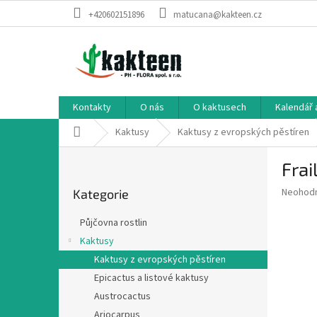
Přejít
+420602151896
matucana@kakteen.cz
na
obsah
Kontakty
O nás
O kaktusech
Kalendář 
Domů
Kaktusy
Kaktusy z evropských pěstíren
P
Frai
o
Přeskočit
s
Průměr
Neohod
Kategorie
kategorie
t
hodnoce
r
produkt
Půjčovna rostlin
a
je
Kaktusy
0,0
n
z
Kaktusy z evropských pěstíren
n
5
í
Epicactus a listové kaktusy
hvězdič
p
Austrocactus
a
Ariocarpus