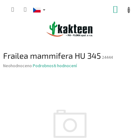
Přejít
NÁKUP
na
obsah
KOŠÍK
Frailea mammifera HU 345
24444
Průměrné
Neohodnoceno
Podrobnosti hodnocení
hodnocení
produktu
je
0,0
z
5
hvězdiček.