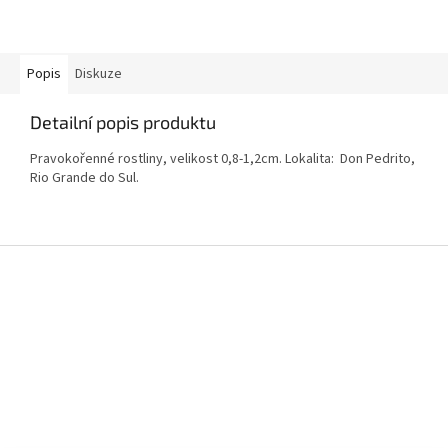
Popis
Diskuze
Detailní popis produktu
Pravokořenné rostliny, velikost 0,8-1,2cm. Lokalita: Don Pedrito,
Rio Grande do Sul.
Z
á
p
a
t
í