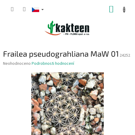
Přejít
NÁKUP
na
obsah
KOŠÍK
Frailea pseudograhliana MaW 01
24252
Průměrné
Neohodnoceno
Podrobnosti hodnocení
hodnocení
produktu
je
0,0
z
5
hvězdiček.