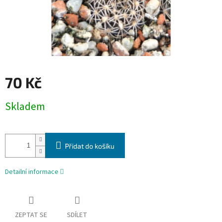
70 Kč
Měrná
Skladem
cena:
Přidat do košíku
Detailní informace
ZEPTAT SE
SDÍLET