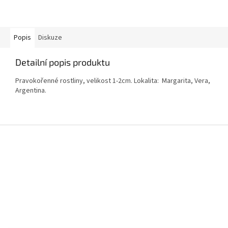
Popis
Diskuze
Detailní popis produktu
Pravokořenné rostliny, velikost 1-2cm. Lokalita: Margarita, Vera,
Argentina.
Z
á
p
a
t
í