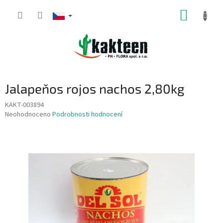
Přejít
NÁKUP
na
obsah
KOŠÍK
Jalapeňos rojos nachos 2,80kg
KAKT-003894
Průměrné
Neohodnoceno
Podrobnosti hodnocení
hodnocení
produktu
je
0,0
z
5
hvězdiček.