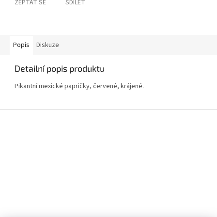
ZEPTAT SE
SDÍLET
Popis
Diskuze
Detailní popis produktu
Pikantní mexické papričky, červené, krájené.
Z
á
p
a
t
í