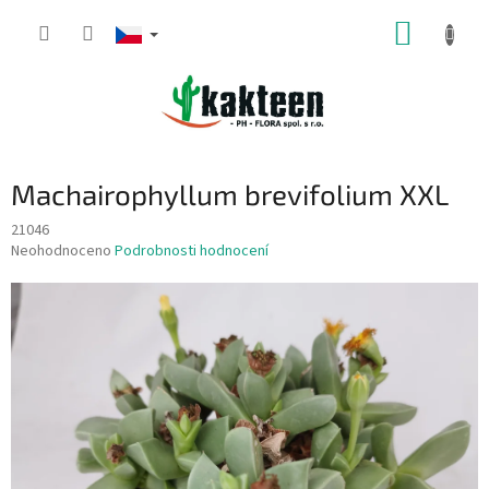
Přejít
NÁKUP
na
obsah
KOŠÍK
Machairophyllum brevifolium XXL
21046
Průměrné
Neohodnoceno
Podrobnosti hodnocení
hodnocení
produktu
je
0,0
z
5
hvězdiček.