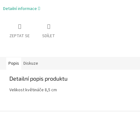
Detailní informace
ZEPTAT SE
SDÍLET
Popis
Diskuze
Detailní popis produktu
Velikost květináče 8,5 cm
Z
á
p
a