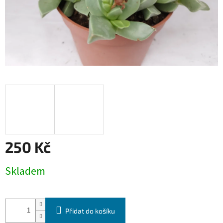
250 Kč
Měrná
Skladem
cena:
Přidat do košíku