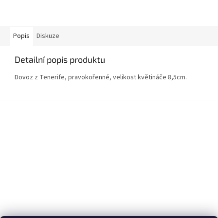
Popis
Diskuze
Detailní popis produktu
Dovoz z Tenerife, pravokořenné, velikost květináče 8,5cm.
Z
á
p
a
t
í