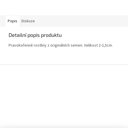
Popis
Diskuze
Detailní popis produktu
Pravokořenné rostliny z originálních semen. Velikost 2-2,5cm.
Z
á
p
a
t
í