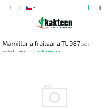
Přejít
NÁKUP
na
obsah
KOŠÍK
Mamillaria fraileana TL 987
25012
Průměrné
Neohodnoceno
Podrobnosti hodnocení
hodnocení
produktu
je
0,0
z
5
hvězdiček.