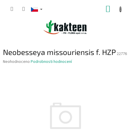
Přejít
NÁKUP
na
obsah
KOŠÍK
Neobesseya missouriensis f. HZP
22776
Průměrné
Neohodnoceno
Podrobnosti hodnocení
hodnocení
produktu
je
0,0
z
5
hvězdiček.