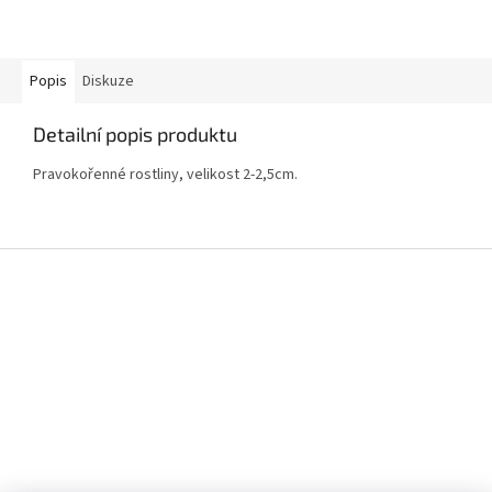
Popis
Diskuze
Detailní popis produktu
Pravokořenné rostliny, velikost 2-2,5cm.
Z
á
p
a
t
í