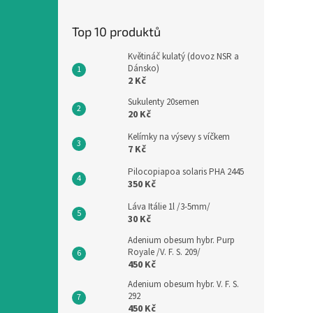
Top 10 produktů
Květináč kulatý (dovoz NSR a
Dánsko)
2 Kč
Sukulenty 20semen
20 Kč
Kelímky na výsevy s víčkem
7 Kč
Pilocopiapoa solaris PHA 2445
350 Kč
Láva Itálie 1l /3-5mm/
30 Kč
Adenium obesum hybr. Purp
Royale /V. F. S. 209/
450 Kč
Adenium obesum hybr. V. F. S.
292
450 Kč