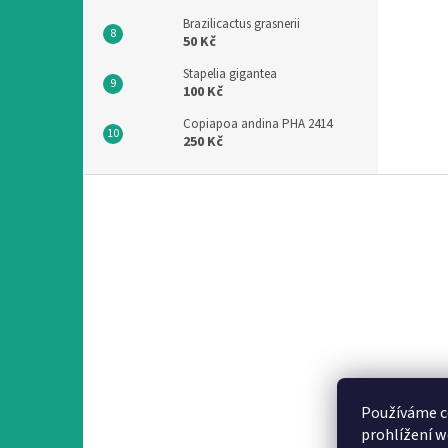
Brazilicactus grasnerii
50 Kč
Stapelia gigantea
100 Kč
Copiapoa andina PHA 2414
250 Kč
Z
á
p
a
t
í
Používáme c
prohlížení w