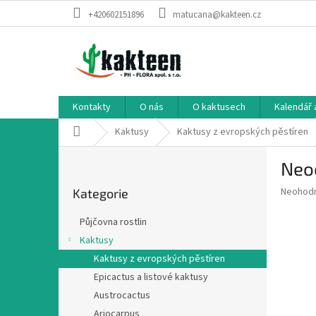
Přejít
+420602151896
matucana@kakteen.cz
na
obsah
Kontakty
O nás
O kaktusech
Kalendář 
Domů
Kaktusy
Kaktusy z evropských pěstíren
P
Neo
o
Přeskočit
s
Průměr
Neohod
Kategorie
kategorie
t
hodnoce
r
produkt
Půjčovna rostlin
a
je
Kaktusy
0,0
n
z
Kaktusy z evropských pěstíren
n
5
í
Epicactus a listové kaktusy
hvězdič
p
Austrocactus
a
Ariocarpus