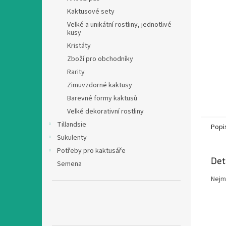
n
Kaktusové sety
e
Velké a unikátní rostliny, jednotlivé
l
kusy
Kristáty
Zboží pro obchodníky
Rarity
Zimuvzdorné kaktusy
Barevné formy kaktusů
Velké dekorativní rostliny
Tillandsie
Popi
Sukulenty
Potřeby pro kaktusáře
Det
Semena
Nejmo