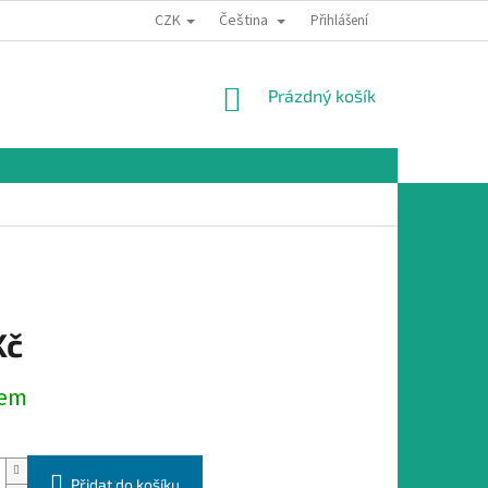
CZK
Čeština
Přihlášení
NÁKUPNÍ
Prázdný košík
KOŠÍK
Kč
dem
Přidat do košíku