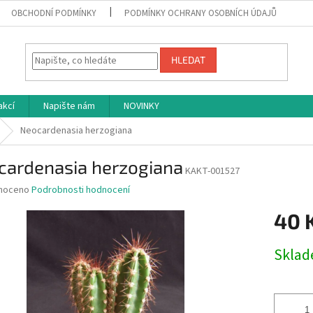
OBCHODNÍ PODMÍNKY
PODMÍNKY OCHRANY OSOBNÍCH ÚDAJŮ
HLEDAT
akcí
Napište nám
NOVINKY
Neocardenasia herzogiana
cardenasia herzogiana
KAKT-001527
né
noceno
Podrobnosti hodnocení
ní
40 
u
Měrná
Skla
cena:
ek.