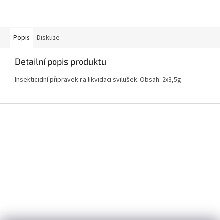
Popis
Diskuze
Detailní popis produktu
Insekticidní připravek na likvidaci svilušek. Obsah: 2x3,5g.
Z
á
p
a
t
í