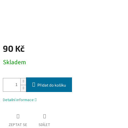
90 Kč
Měrná
Skladem
cena:
Přidat do košíku
Detailní informace
ZEPTAT SE
SDÍLET