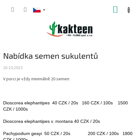
Přejít
NÁKUP
na
obsah
KOŠÍK
Nabídka semen sukulentů
18.10.2023
V porci je vždy minimálně 20 semen:
Dioscorea elephantipes 40 CZK / 20s 160 CZK / 100s 1500
CZK / 1000s
Dioscorea elephantipes v. montana 40 CZK / 20s
Pachypodium geayi 50 CZK / 20s 200 CZK / 100s 1800
CZK / 1000s