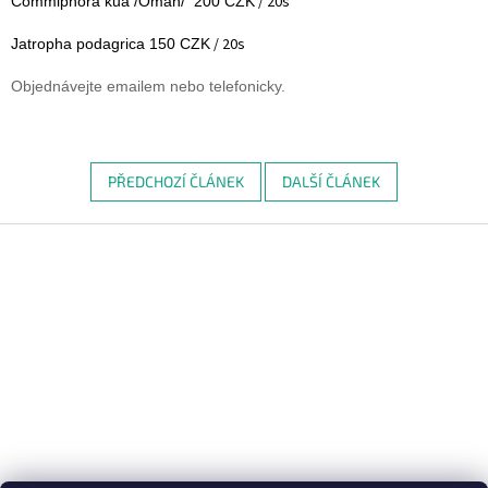
/ 20s
Commiphora kua /Omán/ 200 CZK
/ 20s
Jatropha podagrica 150 CZK
Objednávejte emailem nebo telefonicky.
PŘEDCHOZÍ ČLÁNEK
DALŠÍ ČLÁNEK
Z
á
p
a
t
í