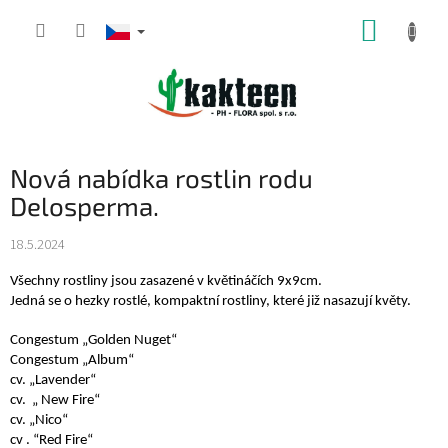
Přejít
NÁKUP
na
obsah
KOŠÍK
Nová nabídka rostlin rodu
Delosperma.
18.5.2024
Všechny rostliny jsou zasazené v květináčích 9x9cm.
Jedná se o hezky rostlé, kompaktní rostliny, které již nasazují květy.
Congestum „Golden Nuget“
Congestum „Album“
cv. „Lavender“
cv. „ New Fire“
cv. „Nico“
cv . “Red Fire“