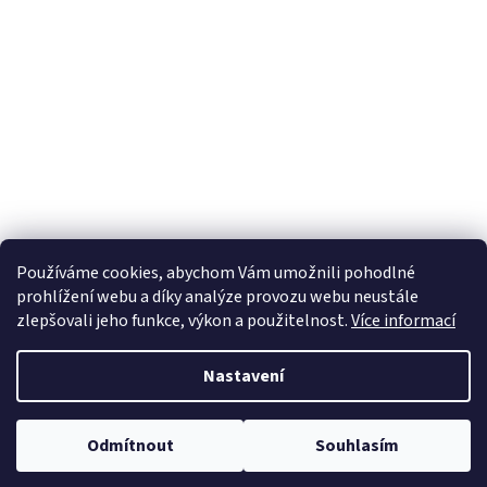
á
p
a
t
í
Používáme cookies, abychom Vám umožnili pohodlné
prohlížení webu a díky analýze provozu webu neustále
zlepšovali jeho funkce, výkon a použitelnost.
Více informací
Nastavení
Vytvořil Shoptet
Odmítnout
Souhlasím
Copyright 2026
KAKTEEN.CZ
. Všechna práva vyhrazena.