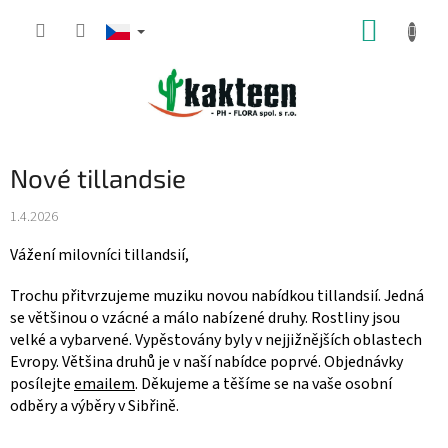
Přejít
NÁKUP
na
obsah
KOŠÍK
Nové tillandsie
1.4.2026
Vážení milovníci tillandsií,
Trochu přitvrzujeme muziku novou nabídkou tillandsií. Jedná
se většinou o vzácné a málo nabízené druhy. Rostliny jsou
velké a vybarvené. Vypěstovány byly v nejjižnějších oblastech
Evropy. Většina druhů je v naší nabídce poprvé. Objednávky
posílejte
emailem
. Děkujeme a těšíme se na vaše osobní
odběry a výběry v Sibřině.