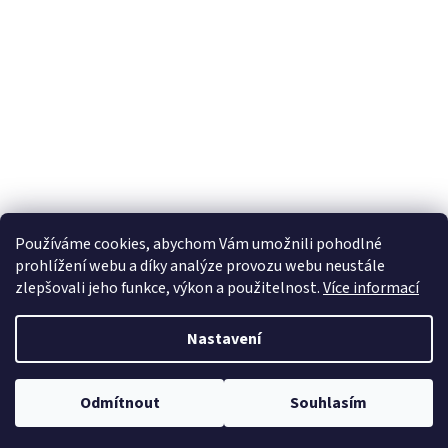
á
p
a
t
í
Používáme cookies, abychom Vám umožnili pohodlné
prohlížení webu a díky analýze provozu webu neustále
zlepšovali jeho funkce, výkon a použitelnost.
Více informací
Nastavení
Vytvořil Shoptet
Odmítnout
Souhlasím
Copyright 2026
KAKTEEN.CZ
. Všechna práva vyhrazena.