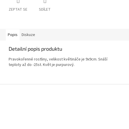
ZEPTAT SE
SDÍLET
Popis
Diskuze
Detailní popis produktu
Pravokořenné rostliny, velikost květináče je 9x9cm. Snáší
teploty až do -25st. Květ je purpurový.
Z
á
p
a
t
í