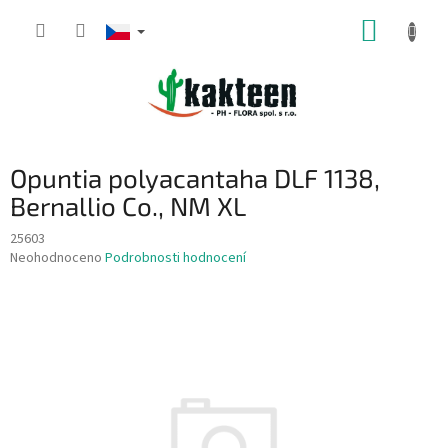
Přejít
NÁKUP
na
obsah
KOŠÍK
Opuntia polyacantaha DLF 1138,
Bernallio Co., NM XL
25603
Průměrné
Neohodnoceno
Podrobnosti hodnocení
hodnocení
produktu
je
0,0
z
5
hvězdiček.