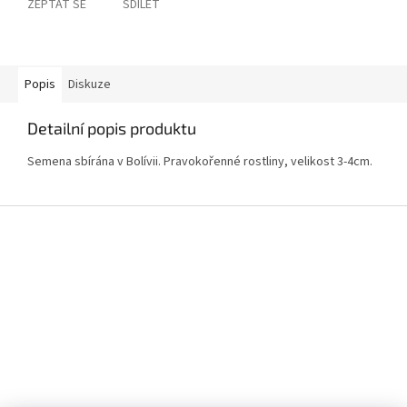
ZEPTAT SE
SDÍLET
Popis
Diskuze
Detailní popis produktu
Semena sbírána v Bolívii. Pravokořenné rostliny, velikost 3-4cm.
Z
á
p
a
t
í