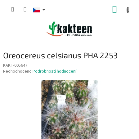
Přejít
NÁKUP
na
obsah
KOŠÍK
Oreocereus celsianus PHA 2253
KAKT-005647
Průměrné
Neohodnoceno
Podrobnosti hodnocení
hodnocení
produktu
je
0,0
z
5
hvězdiček.