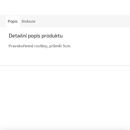
Popis
Diskuze
Detailní popis produktu
Pravokořenné rostliny, průměr 5cm.
Z
á
p
a
t
í