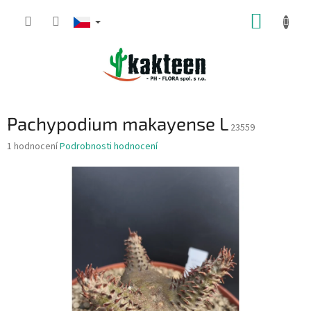
Přejít
NÁKUP
na
obsah
KOŠÍK
Pachypodium makayense L
23559
Průměrné
1 hodnocení
Podrobnosti hodnocení
hodnocení
produktu
je
1,0
z
5
hvězdiček.