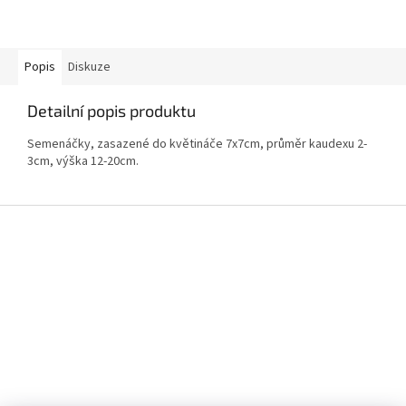
Popis
Diskuze
Detailní popis produktu
Semenáčky, zasazené do květináče 7x7cm, průměr kaudexu 2-
3cm, výška 12-20cm.
Z
á
p
a
t
í