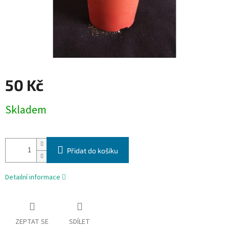
50 Kč
Měrná
Skladem
cena:
Přidat do košíku
Detailní informace
ZEPTAT SE
SDÍLET