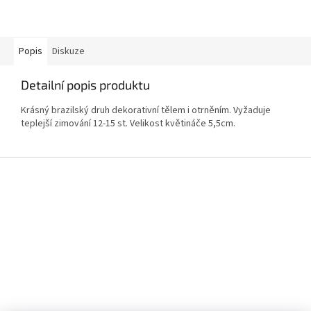
Popis
Diskuze
Detailní popis produktu
Krásný brazilský druh dekorativní tělem i otrněním. Vyžaduje
teplejší zimování 12-15 st. Velikost květináče 5,5cm.
Z
á
p
a
t
í